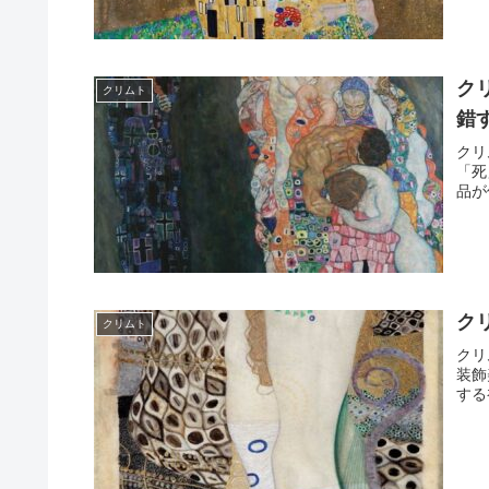
ク
クリムト
錯
クリ
「死
品が
ク
クリムト
クリ
装飾
する