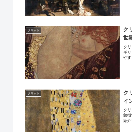
ク
クリムト
世
クリ
ギリ
やす
ク
クリムト
イ
クリ
象徴
紹介