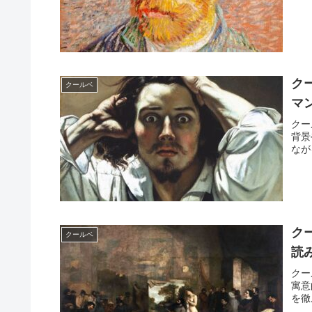
ク
クールベ
マ
クー
背景
なが
ク
クールベ
読
クー
寓意
を徹